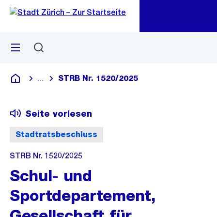
Zu
Zu
Sprunglink
Navigation
Menü
Suchen
M
öf
STRB Nr. 1520/2025
...
Blende alle Breadcrumbs ein
Deutsch
Seite vorlesen
Stadtratsbeschluss
STRB Nr. 1520/2025
Schul- und
Sportdepartement,
Gesellschaft für