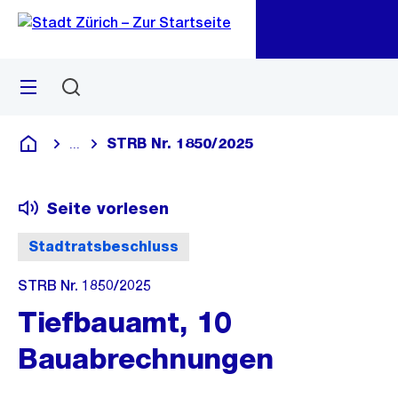
Zu
Zu
Sprunglink
Navigation
Menü
Suchen
M
öf
STRB Nr. 1850/2025
...
Blende alle Breadcrumbs ein
Deutsch
Seite vorlesen
Stadtratsbeschluss
STRB Nr. 1850/2025
Tiefbauamt, 10
Bauabrechnungen