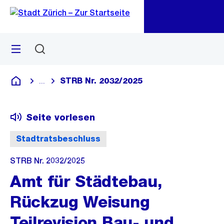
Zu
Zu
Sprunglink
Navigation
Menü
Suchen
M
öf
STRB Nr. 2032/2025
...
Blende alle Breadcrumbs ein
Deutsch
Seite vorlesen
Stadtratsbeschluss
STRB Nr. 2032/2025
Amt für Städtebau,
Rückzug Weisung
Teilrevision Bau- und