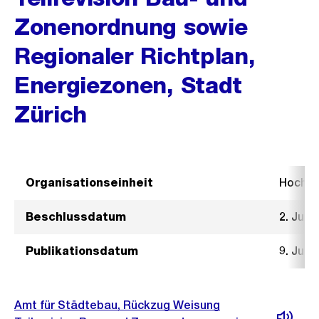
Zonenordnung sowie
Regionaler Richtplan,
Energiezonen, Stadt
Zürich
Organisationseinheit
Hochb
Beschlussdatum
2. Juli 
Publikationsdatum
9. Juli 
Amt für Städtebau, Rückzug Weisung