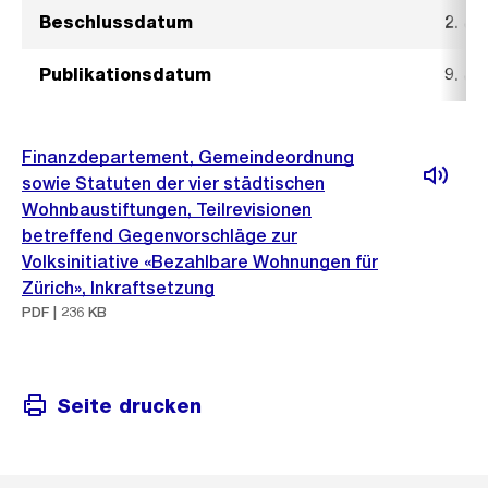
Beschlussdatum
2. Ju
Publikationsdatum
9. Ju
Finanzdepartement, Gemeindeordnung
sowie Statuten der vier städtischen
Wohnbaustiftungen, Teilrevisionen
betreffend Gegenvorschläge zur
Volksinitiative «Bezahlbare Wohnungen für
Zürich», Inkraftsetzung
PDF | 236 KB
Seite drucken