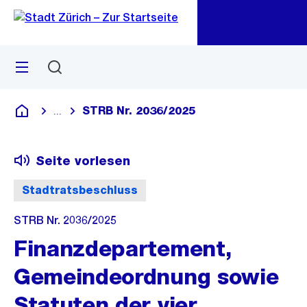
Zu
Zu
Sprunglink
Navigation
Menü
Suchen
M
öf
STRB Nr. 2036/2025
...
Blende alle Breadcrumbs ein
Deutsch
Seite vorlesen
Stadtratsbeschluss
STRB Nr. 2036/2025
Finanzdepartement,
Gemeindeordnung sowie
Statuten der vier