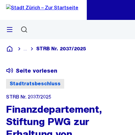
Zu
Zu
Sprunglink
Navigation
Menü
Suchen
M
öf
STRB Nr. 2037/2025
...
Blende alle Breadcrumbs ein
Deutsch
Seite vorlesen
Stadtratsbeschluss
STRB Nr. 2037/2025
Finanzdepartement,
Stiftung PWG zur
Erhaltung von