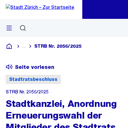
Zu
Zu
Sprunglink
Navigation
Menü
Suchen
M
öf
STRB Nr. 2056/2025
...
Blende alle Breadcrumbs ein
Deutsch
Seite vorlesen
Stadtratsbeschluss
STRB Nr. 2056/2025
Stadtkanzlei, Anordnung
Erneuerungswahl der
Mitglieder des Stadtrats