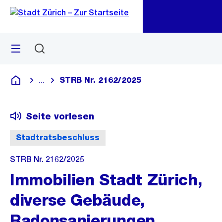
Zu
Zu
Sprunglink
Navigation
Menü
Suchen
M
öf
STRB Nr. 2162/2025
...
Blende alle Breadcrumbs ein
Deutsch
Seite vorlesen
Stadtratsbeschluss
STRB Nr. 2162/2025
Immobilien Stadt Zürich,
diverse Gebäude,
Radonsanierungen,