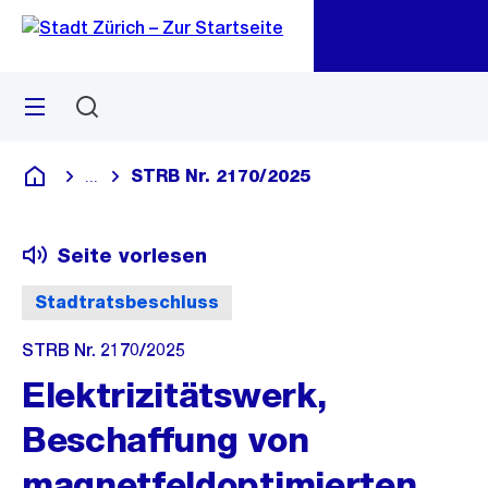
Zu
Zu
Sprunglink
Navigation
Menü
Suchen
M
öf
STRB Nr. 2170/2025
...
Blende alle Breadcrumbs ein
Deutsch
Seite vorlesen
Stadtratsbeschluss
STRB Nr. 2170/2025
Elektrizitätswerk,
Beschaffung von
magnetfeldoptimierten