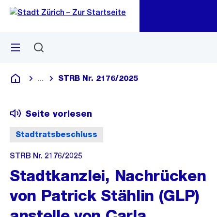
Zu
Zu
Sprunglink
Navigation
Menü
Suchen
M
öf
STRB Nr. 2176/2025
...
Blende alle Breadcrumbs ein
Deutsch
Seite vorlesen
Stadtratsbeschluss
STRB Nr. 2176/2025
Stadtkanzlei, Nachrücken
von Patrick Stählin (GLP)
anstelle von Carla