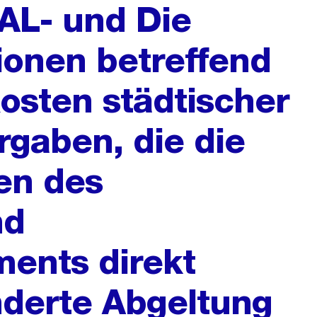
 AL- und Die
ionen betreffend
osten städtischer
rgaben, die die
en des
nd
ents direkt
nderte Abgeltung