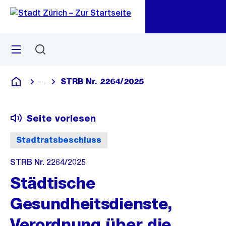
Zu
Zu
Sprunglink
Navigation
Menü
Suchen
M
öf
STRB Nr. 2264/2025
...
Blende alle Breadcrumbs ein
Deutsch
Seite vorlesen
Stadtratsbeschluss
STRB Nr. 2264/2025
Städtische
Gesundheitsdienste,
Verordnung über die