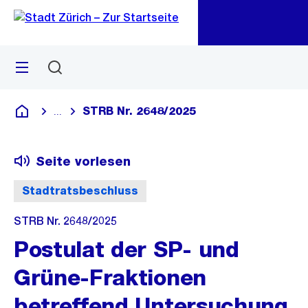
Zu
Zu
Sprunglink
Navigation
Menü
Suchen
M
öf
STRB Nr. 2648/2025
...
Blende alle Breadcrumbs ein
Deutsch
Seite vorlesen
Stadtratsbeschluss
STRB Nr. 2648/2025
Postulat der SP- und
Grüne-Fraktionen
betreffend Untersuchung