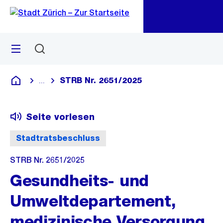
Zu
Zu
Sprunglink
Navigation
Menü
Suchen
M
öf
STRB Nr. 2651/2025
...
Blende alle Breadcrumbs ein
Deutsch
Seite vorlesen
Stadtratsbeschluss
STRB Nr. 2651/2025
Gesundheits- und
Umweltdepartement,
medizinische Versorgung