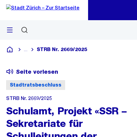
Zu
Zu
Sprunglink
Navigation
Menü
Suchen
M
öf
STRB Nr. 2669/2025
...
Blende alle Breadcrumbs ein
Deutsch
Seite vorlesen
Stadtratsbeschluss
STRB Nr. 2669/2025
Schulamt, Projekt «SSR –
Sekretariate für
Schulleitungen der