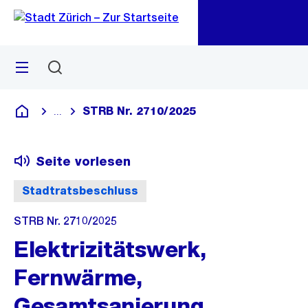
Zu
Zu
Sprunglink
Navigation
Menü
Suchen
M
öf
STRB Nr. 2710/2025
...
Blende alle Breadcrumbs ein
Deutsch
Seite vorlesen
Stadtratsbeschluss
STRB Nr. 2710/2025
Elektrizitätswerk,
Fernwärme,
Gesamtsanierung