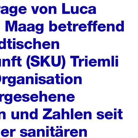
frage von Luca
 Maag betreffend
dtischen
nft (SKU) Triemli
Organisation
orgesehene
 und Zahlen seit
er sanitären