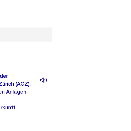
der
Zürich (AOZ),
en Anlagen,
rkunft