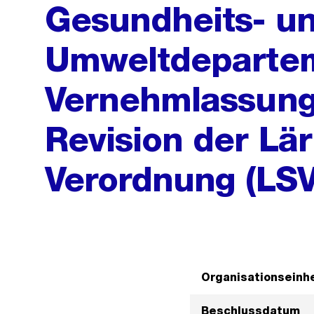
Gesundheits- u
Umweltdeparte
Vernehmlassung
Revision der Lä
Verordnung (LSV)
Organisationseinhe
Beschlussdatum