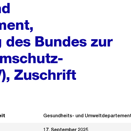
nd
ment,
 des Bundes zur
rmschutz-
, Zuschrift
it
Gesundheits- und Umweltdepartemen
17. September 2025