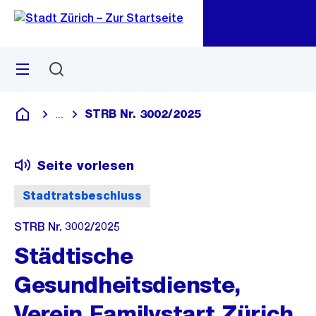
Zu
Zu
Sprunglink
Navigation
Menü
Suchen
M
öf
STRB Nr. 3002/2025
...
Blende alle Breadcrumbs ein
Deutsch
Seite vorlesen
Stadtratsbeschluss
STRB Nr. 3002/2025
Städtische
Gesundheitsdienste,
Verein Familystart Zürich,