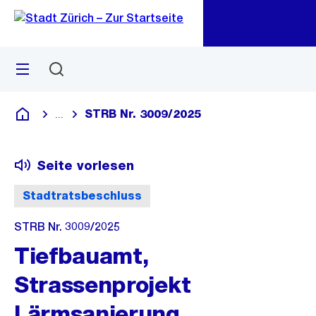
Zu
Zu
Sprunglink
Navigation
Menü
Suchen
M
öf
STRB Nr. 3009/2025
...
Blende alle Breadcrumbs ein
Deutsch
Seite vorlesen
Stadtratsbeschluss
STRB Nr. 3009/2025
Tiefbauamt,
Strassenprojekt
Lärmsanierung