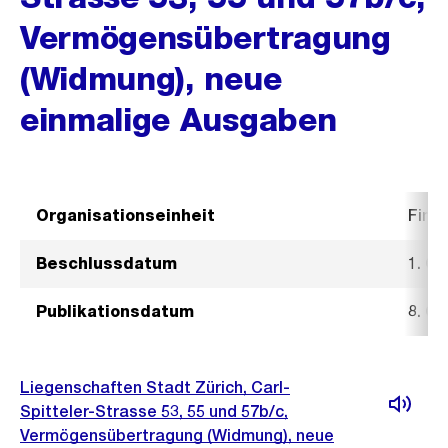
Vermögensübertragung
(Widmung), neue
einmalige Ausgaben
Organisationseinheit
Fina
Beschlussdatum
1. O
Publikationsdatum
8. O
Liegenschaften Stadt Zürich, Carl-
Spitteler-Strasse 53, 55 und 57b/c,
Vermögensübertragung (Widmung), neue