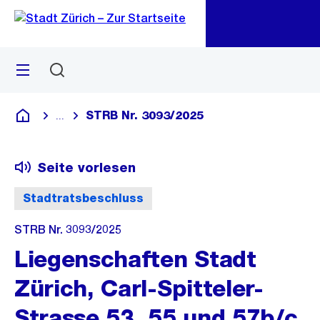
Zu
Zu
Sprunglink
Navigation
Menü
Suchen
M
öf
STRB Nr. 3093/2025
...
Blende alle Breadcrumbs ein
Deutsch
Seite vorlesen
Stadtratsbeschluss
STRB Nr. 3093/2025
Liegenschaften Stadt
Zürich, Carl-Spitteler-
Strasse 53, 55 und 57b/c,