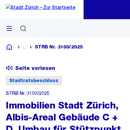
Zu
Zu
Sprunglink
Navigation
Menü
Suchen
M
öf
STRB Nr. 3100/2025
...
Blende alle Breadcrumbs ein
Deutsch
Seite vorlesen
Stadtratsbeschluss
STRB Nr. 3100/2025
Immobilien Stadt Zürich,
Albis-Areal Gebäude C +
D, Umbau für Stützpunkt