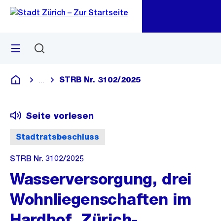
Zu
Zu
Sprunglink
Navigation
Menü
Suchen
M
öf
STRB Nr. 3102/2025
...
Blende alle Breadcrumbs ein
Deutsch
Seite vorlesen
Stadtratsbeschluss
STRB Nr. 3102/2025
Wasserversorgung, drei
Wohnliegenschaften im
Hardhof, Zürich-