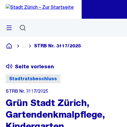
Zu
Zu
Sprunglink
Navigation
Menü
Suchen
M
öf
STRB Nr. 3117/2025
...
Blende alle Breadcrumbs ein
Deutsch
Seite vorlesen
Stadtratsbeschluss
STRB Nr. 3117/2025
Grün Stadt Zürich,
Gartendenkmalpflege,
Kindergarten