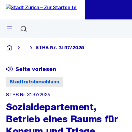
Zu
Zu
Sprunglink
Navigation
Menü
Suchen
M
öf
STRB Nr. 3197/2025
...
Blende alle Breadcrumbs ein
Deutsch
Seite vorlesen
Stadtratsbeschluss
STRB Nr. 3197/2025
Sozialdepartement,
Betrieb eines Raums für
Konsum und Triage