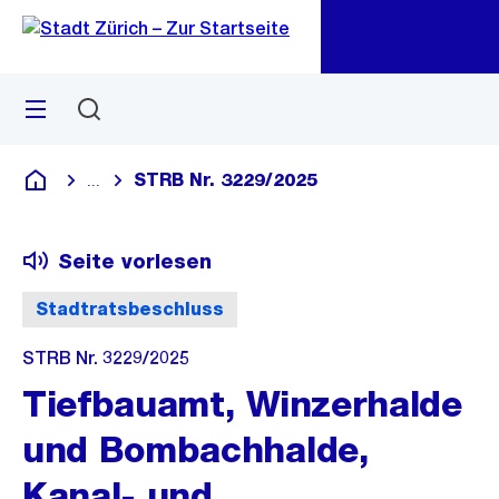
Zu
Zu
Sprunglink
Navigation
Menü
Suchen
M
öf
STRB Nr. 3229/2025
...
Blende alle Breadcrumbs ein
Deutsch
Seite vorlesen
Stadtratsbeschluss
STRB Nr. 3229/2025
Tiefbauamt, Winzerhalde
und Bombachhalde,
Kanal- und