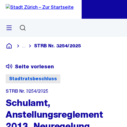
Zu
Zu
Sprunglink
Navigation
Menü
Suchen
M
öf
STRB Nr. 3254/2025
...
Blende alle Breadcrumbs ein
Deutsch
Seite vorlesen
Stadtratsbeschluss
STRB Nr. 3254/2025
Schulamt,
Anstellungsreglement
2013, Neuregelung