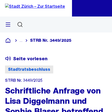
Zu
Zu
Sprunglink
Navigation
Menü
Suchen
M
öf
STRB Nr. 3449/2025
...
Blende alle Breadcrumbs ein
Deutsch
Seite vorlesen
Stadtratsbeschluss
STRB Nr. 3449/2025
Schriftliche Anfrage von
Lisa Diggelmann und
Sophie Blaser betreffend