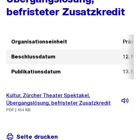
befristeter Zusatzkredit
Organisationseinheit
Präsid
Beschlussdatum
12. No
Publikationsdatum
13. No
Kultur, Zürcher Theater Spektakel,
Übergangslösung, befristeter Zusatzkredit
PDF | 454 KB
Seite drucken