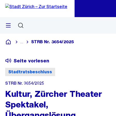
Zu
Zu
Sprunglink
Navigation
Menü
Suchen
M
öf
STRB Nr. 3654/2025
...
Blende alle Breadcrumbs ein
Deutsch
Seite vorlesen
Stadtratsbeschluss
STRB Nr. 3654/2025
Kultur, Zürcher Theater
Spektakel,
Übergangslösung,