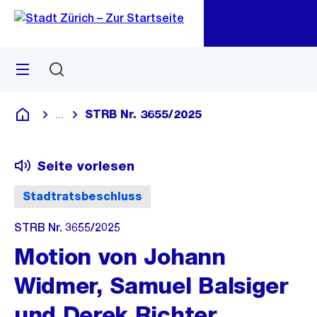
Zu
Zu
Sprunglink
Navigation
Menü
Suchen
M
öf
STRB Nr. 3655/2025
...
Blende alle Breadcrumbs ein
Deutsch
Seite vorlesen
Stadtratsbeschluss
STRB Nr. 3655/2025
Motion von Johann
Widmer, Samuel Balsiger
und Derek Richter