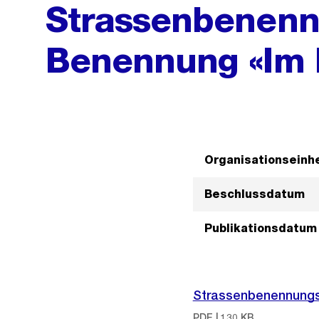
Strassenbenenn
Benennung «Im D
Organisationseinhe
Beschlussdatum
Publikationsdatum
Strassenbenennungsk
PDF | 130 KB