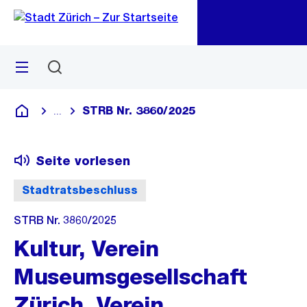
Zu
Zu
Sprunglink
Navigation
Menü
Suchen
M
öf
STRB Nr. 3860/2025
...
Blende alle Breadcrumbs ein
Deutsch
Seite vorlesen
Stadtratsbeschluss
STRB Nr. 3860/2025
Kultur, Verein
Museumsgesellschaft
Zürich, Verein