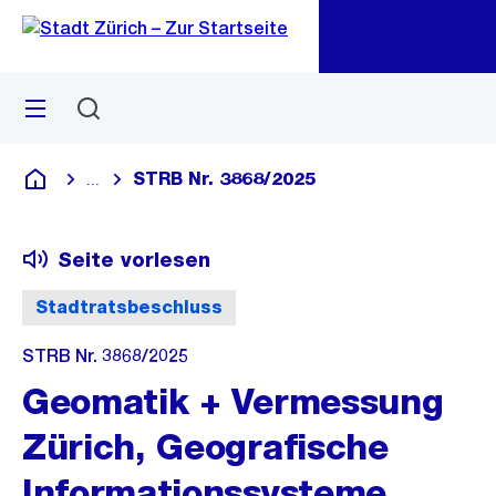
Zu
Zu
Sprunglink
Navigation
Menü
Suchen
M
öf
STRB Nr. 3868/2025
...
Blende alle Breadcrumbs ein
Deutsch
Seite vorlesen
Stadtratsbeschluss
STRB Nr. 3868/2025
Geomatik + Vermessung
Zürich, Geografische
Informationssysteme,