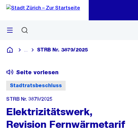
Zu
Zu
Sprunglink
Navigation
Menü
Suchen
M
öf
STRB Nr. 3879/2025
...
Blende alle Breadcrumbs ein
Deutsch
Seite vorlesen
Stadtratsbeschluss
STRB Nr. 3879/2025
Elektrizitätswerk,
Revision Fernwärmetarif