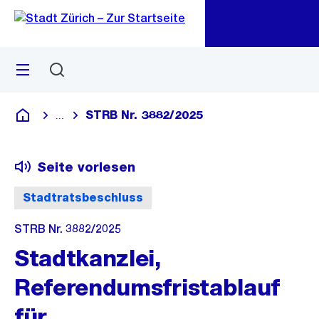
Zu
Zu
Sprunglink
Navigation
Menü
Suchen
M
öf
STRB Nr. 3882/2025
...
Blende alle Breadcrumbs ein
Deutsch
Seite vorlesen
Stadtratsbeschluss
STRB Nr. 3882/2025
Stadtkanzlei,
Referendumsfristablauf
für