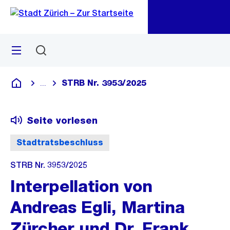
Zu
Zu
Sprunglink
Navigation
Menü
Suchen
M
öf
STRB Nr. 3953/2025
...
Blende alle Breadcrumbs ein
Deutsch
Seite vorlesen
Stadtratsbeschluss
STRB Nr. 3953/2025
Interpellation von
Andreas Egli, Martina
Zürcher und Dr. Frank