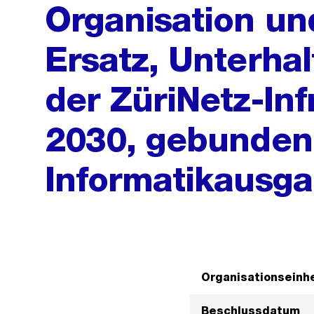
Organisation un
Ersatz, Unterha
der ZüriNetz-Inf
2030, gebunden
Informatikausg
Organisationseinhe
Beschlussdatum