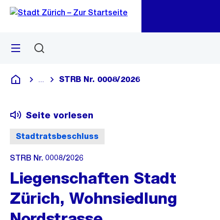
Zu
Zu
Sprunglink
Navigation
Menü
Suchen
M
öf
STRB Nr. 0008/2026
...
Blende alle Breadcrumbs ein
Deutsch
Seite vorlesen
Stadtratsbeschluss
STRB Nr. 0008/2026
Liegenschaften Stadt
Zürich, Wohnsiedlung
Nordstrasse,