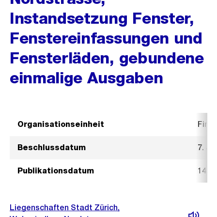
Instandsetzung Fenster,
Fenstereinfassungen und
Fensterläden, gebundene
einmalige Ausgaben
Organisationseinheit
Fina
Beschlussdatum
7. Ja
Publikationsdatum
14. J
Liegenschaften Stadt Zürich,