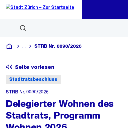
Zu
Zu
Sprunglink
Navigation
Menü
Suchen
M
öf
STRB Nr. 0090/2026
...
Blende alle Breadcrumbs ein
Deutsch
Seite vorlesen
Stadtratsbeschluss
STRB Nr. 0090/2026
Delegierter Wohnen des
Stadtrats, Programm
Wohnen 2026