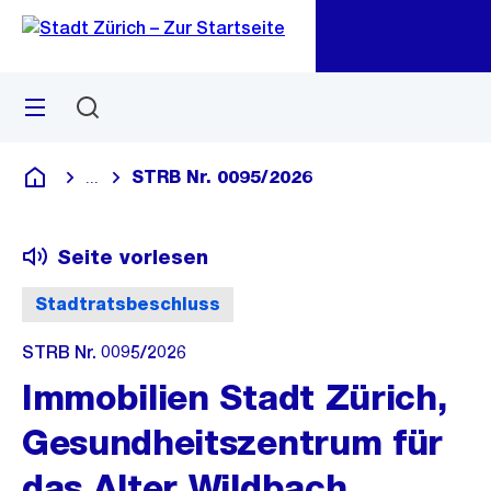
Zu
Zu
Sprunglink
Navigation
Menü
Suchen
M
öf
STRB Nr. 0095/2026
...
Blende alle Breadcrumbs ein
Deutsch
Seite vorlesen
Stadtratsbeschluss
STRB Nr. 0095/2026
Immobilien Stadt Zürich,
Gesundheitszentrum für
das Alter Wildbach,