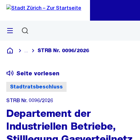
Zu
Zu
Sprunglink
Navigation
Menü
Suchen
M
öf
STRB Nr. 0096/2026
...
Blende alle Breadcrumbs ein
Deutsch
Seite vorlesen
Stadtratsbeschluss
STRB Nr. 0096/2026
Departement der
Industriellen Betriebe,
Stilllegung Gasverteilnetz