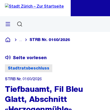
Zu
Zu
Sprunglink
Navigation
Menü
Suchen
M
öf
STRB Nr. 0160/2026
...
Blende alle Breadcrumbs ein
Deutsch
Seite vorlesen
Stadtratsbeschluss
STRB Nr. 0160/2026
Tiefbauamt, Fil Bleu
Glatt, Abschnitt
«Herzogenmühle»,