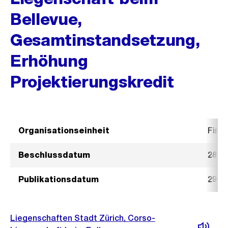
Bellevue,
Gesamtinstandsetzung,
Erhöhung
Projektierungskredit
Organisationseinheit
Fina
Beschlussdatum
28. J
Publikationsdatum
29. J
Liegenschaften Stadt Zürich, Corso-