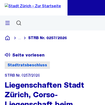
Zu
Zu
Sprunglink
Navigation
Menü
Suchen
M
öf
STRB Nr. 0257/2026
...
Blende alle Breadcrumbs ein
Deutsch
Seite vorlesen
Stadtratsbeschluss
STRB Nr. 0257/2026
Liegenschaften Stadt
Zürich, Corso-
Liegenschaft beim