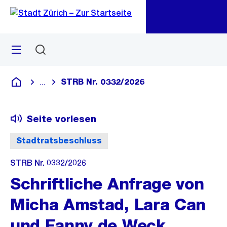
Zu
Zu
Sprunglink
Navigation
Menü
Suchen
M
öf
STRB Nr. 0332/2026
...
Blende alle Breadcrumbs ein
Deutsch
Seite vorlesen
Stadtratsbeschluss
STRB Nr. 0332/2026
Schriftliche Anfrage von
Micha Amstad, Lara Can
und Fanny de Weck