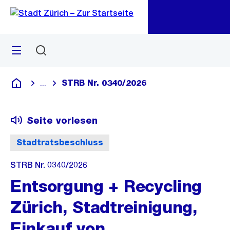
Zu
Zu
Sprunglink
Navigation
Menü
Suchen
M
öf
STRB Nr. 0340/2026
...
Blende alle Breadcrumbs ein
Deutsch
Seite vorlesen
Stadtratsbeschluss
STRB Nr. 0340/2026
Entsorgung + Recycling
Zürich, Stadtreinigung,
Einkauf von