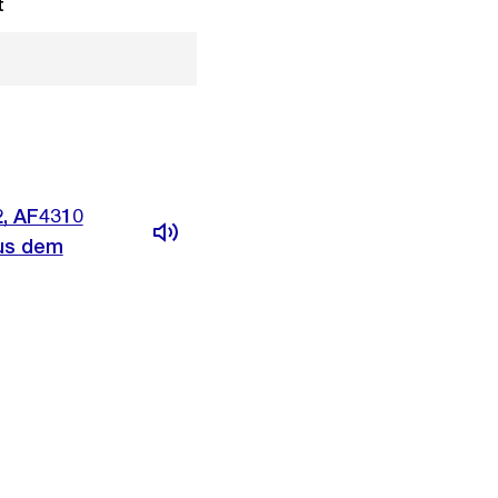
t
2, AF4310
aus dem