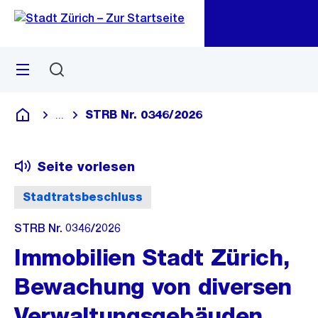
Zu
Zu
Sprunglink
Navigation
Menü
Suchen
M
öf
STRB Nr. 0346/2026
...
Blende alle Breadcrumbs ein
Deutsch
Seite vorlesen
Stadtratsbeschluss
STRB Nr. 0346/2026
Immobilien Stadt Zürich,
Bewachung von diversen
Verwaltungsgebäuden