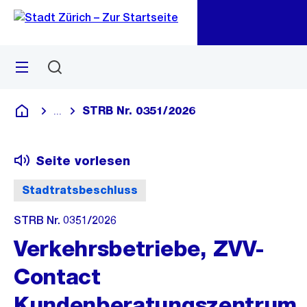
Zu
Zu
Sprunglink
Navigation
Menü
Suchen
M
öf
STRB Nr. 0351/2026
...
Blende alle Breadcrumbs ein
Deutsch
Seite vorlesen
Stadtratsbeschluss
STRB Nr. 0351/2026
Verkehrsbetriebe, ZVV-
Contact
Kundenberatungszentrum