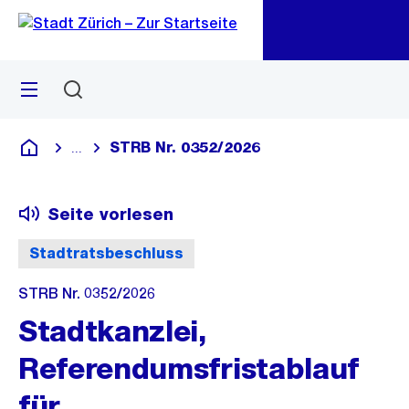
Zu
Zu
Sprunglink
Navigation
Menü
Suchen
M
öf
STRB Nr. 0352/2026
...
Blende alle Breadcrumbs ein
Deutsch
Seite vorlesen
Stadtratsbeschluss
STRB Nr. 0352/2026
Stadtkanzlei,
Referendumsfristablauf
für