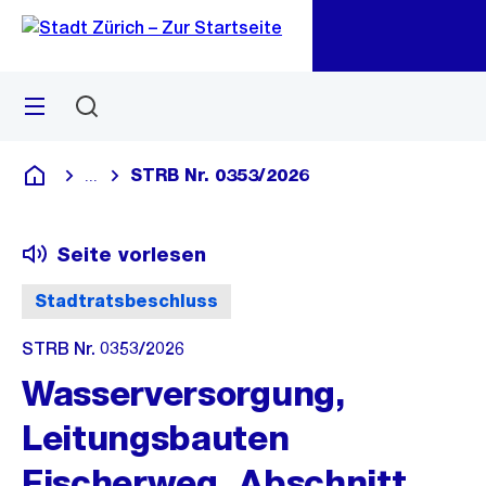
Zu
Zu
Sprunglink
Navigation
Menü
Suchen
M
öf
STRB Nr. 0353/2026
...
Blende alle Breadcrumbs ein
Deutsch
Seite vorlesen
Stadtratsbeschluss
STRB Nr. 0353/2026
Wasserversorgung,
Leitungsbauten
Fischerweg, Abschnitt