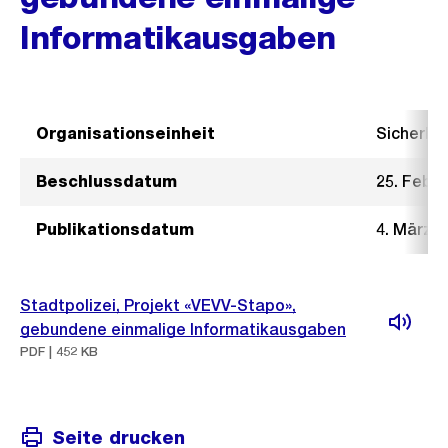
Informatikausgaben
Organisationseinheit
Sicherhe
Beschlussdatum
25. Febru
Publikationsdatum
4. März 2
Stadtpolizei, Projekt «VEVV-Stapo»,
gebundene einmalige Informatikausgaben
PDF | 452 KB
Seite drucken