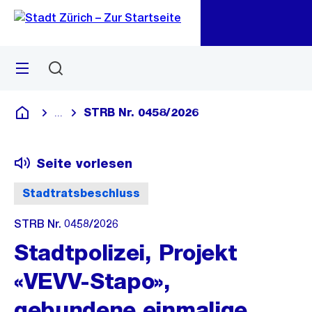
Zu
Zu
Sprunglink
Navigation
Menü
Suchen
M
öf
STRB Nr. 0458/2026
...
Blende alle Breadcrumbs ein
Deutsch
Seite vorlesen
Stadtratsbeschluss
STRB Nr. 0458/2026
Stadtpolizei, Projekt
«VEVV-Stapo»,
gebundene einmalige